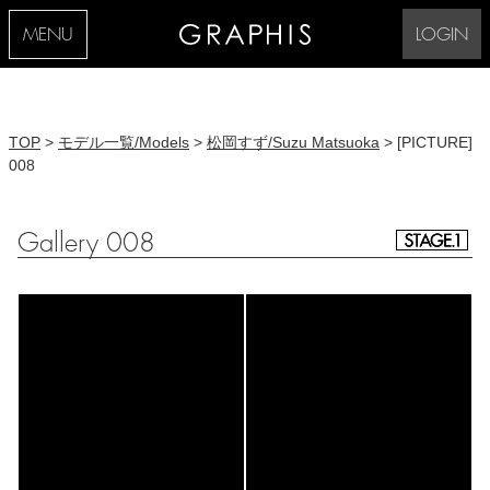
MENU
LOGIN
TOP
>
モデル一覧/Models
>
松岡すず/Suzu Matsuoka
> [PICTURE]
008
Gallery 008