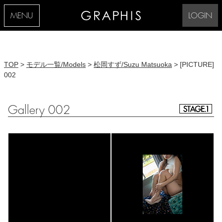
MENU
LOGIN
TOP
>
モデル一覧/Models
>
松岡すず/Suzu Matsuoka
> [PICTURE]
002
Gallery 002