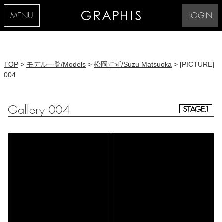
MENU
LOGIN
TOP
>
モデル一覧/Models
>
松岡すず/Suzu Matsuoka
> [PICTURE]
004
Gallery 004