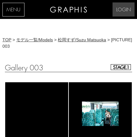
MENU
LOGIN
TOP
>
モデル一覧/Models
>
松岡すず/Suzu Matsuoka
> [PICTURE]
003
Gallery 003