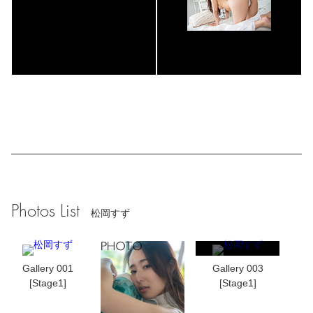
Photos List
松岡すず
Gallery 001
Gallery 003
[Stage1]
[Stage1]