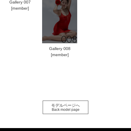
Gallery 007
[member]
Gallery 008
[member]
モデルページへ
Back model page