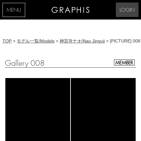
MENU
LOGIN
TOP
>
モデル一覧/Models
>
神宮寺ナオ/Nao Jinguji
> [PICTURE] 008
Gallery 008