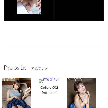
Photos List
神宮寺ナオ
Gallery 002
[member]