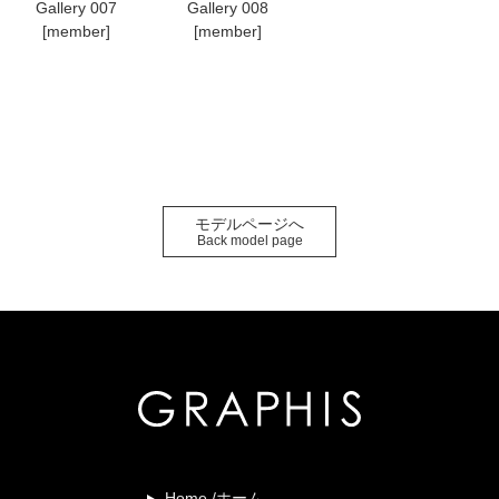
Gallery 007
Gallery 008
[member]
[member]
モデルページへ
Back model page
Home /ホーム