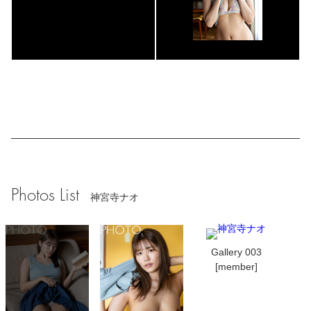
Photos List
神宮寺ナオ
Gallery 003
[member]