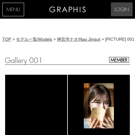
MENU
LOGIN
TOP
>
モデル一覧/Models
>
神宮寺ナオ/Nao Jinguji
> [PICTURE] 001
Gallery 001