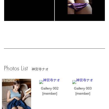
Photos List
神宮寺ナオ
Gallery 002
Gallery 003
[member]
[member]