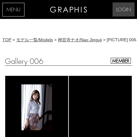
MENU
LOGIN
TOP
>
モデル一覧/Models
>
神宮寺ナオ/Nao Jinguji
> [PICTURE] 006
Gallery 006