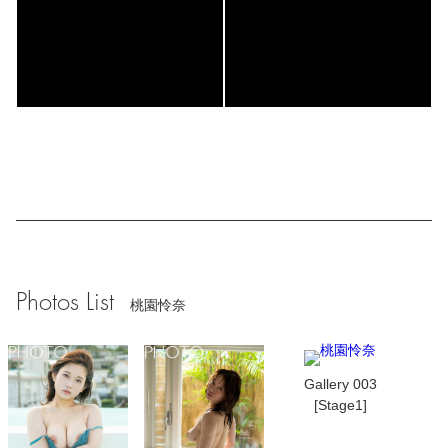
Photos List
桃園怜奈
Gallery 003
[Stage1]