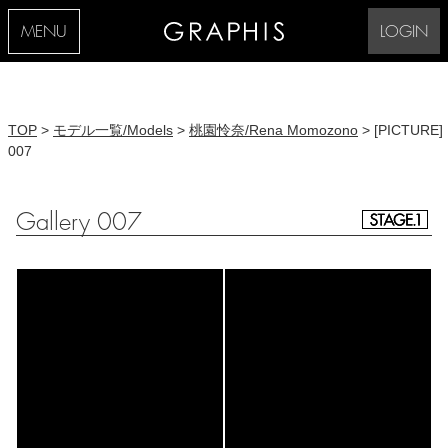
MENU
LOGIN
TOP
>
モデル一覧/Models
>
桃園怜奈/Rena Momozono
> [PICTURE]
007
Gallery 007