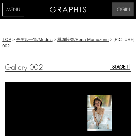
MENU
LOGIN
TOP
>
モデル一覧/Models
>
桃園怜奈/Rena Momozono
> [PICTURE]
002
Gallery 002