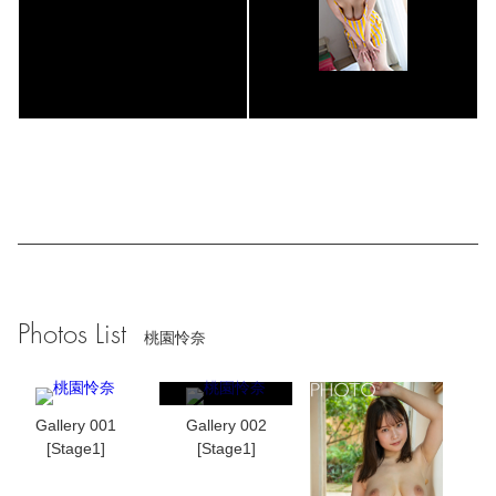
Photos List
桃園怜奈
Gallery 001
Gallery 002
[Stage1]
[Stage1]