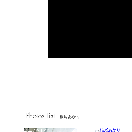
Photos List
根尾あかり