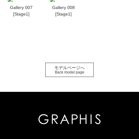
Gallery 007
Gallery 008
[Stage1]
[Stage1]
モデルページへ
Back model page