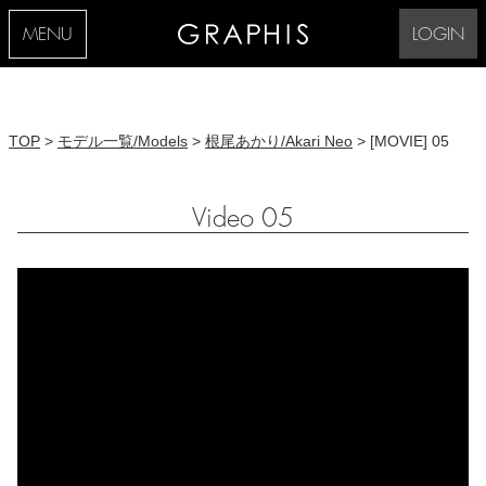
MENU
LOGIN
TOP
>
モデル一覧/Models
>
根尾あかり/Akari Neo
> [MOVIE] 05
Video 05