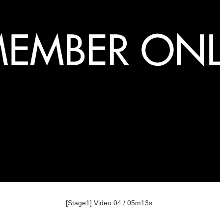
[Stage1] Video 04 / 05m13s