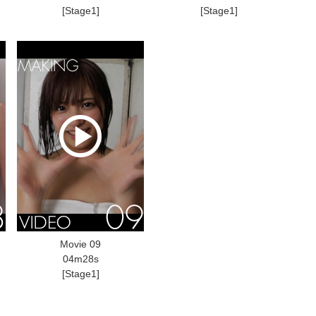
[Stage1]
[Stage1]
Movie 09
04m28s
[Stage1]