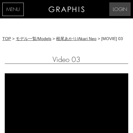
MENU
LOGIN
TOP
>
モデル一覧/Models
>
根尾あかり/Akari Neo
> [MOVIE] 03
Video 03