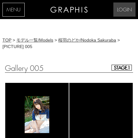
MENU
LOGIN
TOP
>
モデル一覧/Models
>
桜羽のどか/Nodoka Sakuraba
>
[PICTURE] 005
Gallery 005