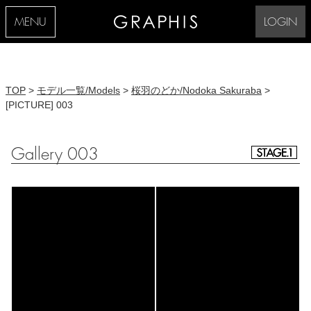
MENU
LOGIN
TOP
>
モデル一覧/Models
>
桜羽のどか/Nodoka Sakuraba
>
[PICTURE] 003
Gallery 003