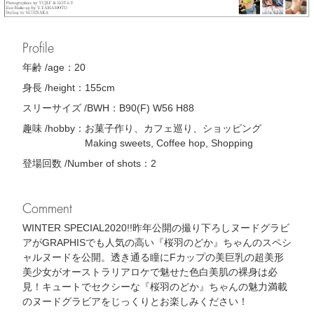
Profile
年齢 /age：
20
身長 /height：
155cm
スリーサイズ /BWH：
B90(F) W56 H88
趣味 /hobby：
お菓子作り、カフェ巡り、ショッピング
Making sweets, Coffee hop, Shopping
登場回数 /Number of shots：
2
Comment
WINTER SPECIAL2020!!昨年公開の撮り下ろしヌードグラビ
アがGRAPHISでも人気の高い『桜羽のどか』ちゃんのスペシ
ャルヌードを公開。透き通る瞳にFカップの美巨乳の超美形
美少女がオーストラリアロケで魅せた色白美肌の裸身は必
見！キュートでセクシーな『桜羽のどか』ちゃんの魅力満載
のヌードグラビアをじっくりとお楽しみください！