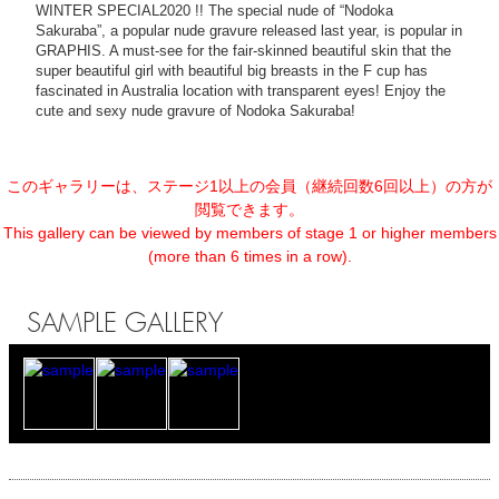
WINTER SPECIAL2020 !! The special nude of “Nodoka
Sakuraba”, a popular nude gravure released last year, is popular in
GRAPHIS. A must-see for the fair-skinned beautiful skin that the
super beautiful girl with beautiful big breasts in the F cup has
fascinated in Australia location with transparent eyes! Enjoy the
cute and sexy nude gravure of Nodoka Sakuraba!
このギャラリーは、ステージ1以上の会員（継続回数6回以上）の方が
閲覧できます。
This gallery can be viewed by members of stage 1 or higher members
(more than 6 times in a row).
SAMPLE GALLERY