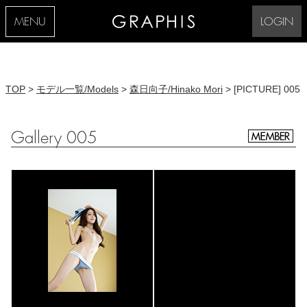
MENU
LOGIN
TOP
>
モデル一覧/Models
>
森日向子/Hinako Mori
> [PICTURE] 005
Gallery 005