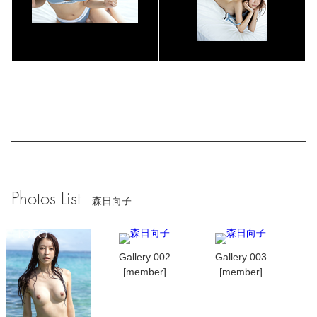
Photos List
森日向子
Gallery 002
Gallery 003
[member]
[member]