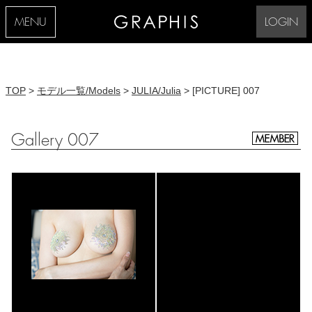
MENU
LOGIN
TOP
>
モデル一覧/Models
>
JULIA/Julia
> [PICTURE] 007
Gallery 007