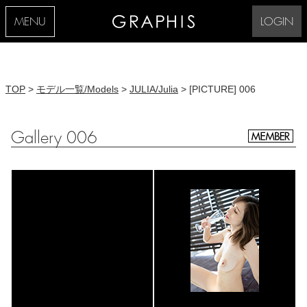
MENU
LOGIN
TOP
>
モデル一覧/Models
>
JULIA/Julia
> [PICTURE] 006
Gallery 006