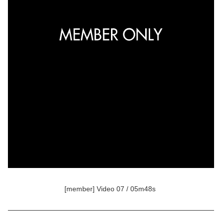
[member] Video 07 / 05m48s