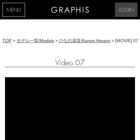
MENU
LOGIN
TOP
>
モデル一覧/Models
>
ひなの花音/Kanon Hinano
> [MOVIE] 07
Video 07