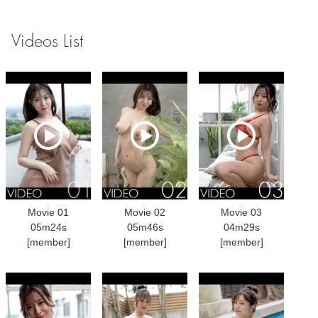
Videos List
Movie 01
Movie 02
Movie 03
05m24s
05m46s
04m29s
[member]
[member]
[member]