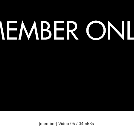
[member] Video 05 / 04m58s