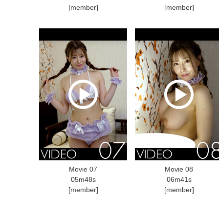
[member]
[member]
Movie 07
Movie 08
05m48s
06m41s
[member]
[member]