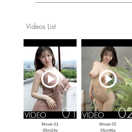
Videos List
Movie 01
Movie 02
05m24s
05m46s