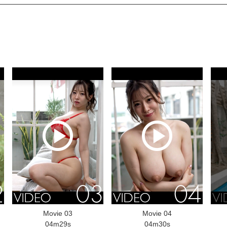
Movie 03
Movie 04
04m29s
04m30s