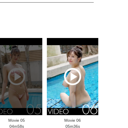
Movie 05
Movie 06
04m58s
05m36s