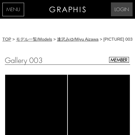
MENU
LOGIN
TOP
>
モデル一覧/Models
>
逢沢みゆ/Miyu Aizawa
> [PICTURE] 003
Gallery 003