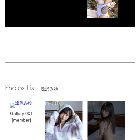
Photos List
逢沢みゆ
Gallery 001
[member]