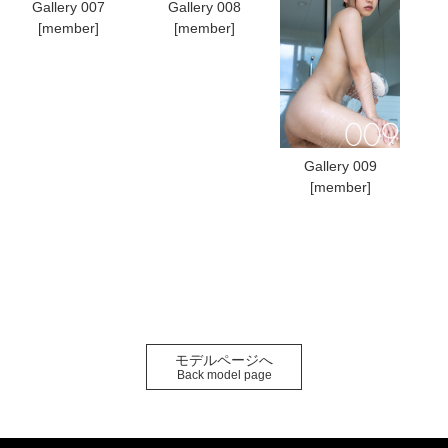
Gallery 007
Gallery 008
[member]
[member]
Gallery 009
[member]
モデルページへ
Back model page