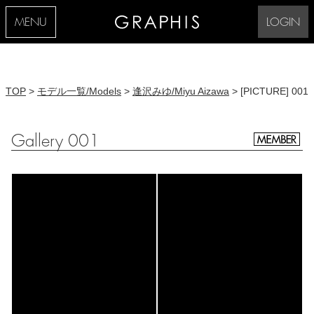
MENU
LOGIN
TOP
>
モデル一覧/Models
>
逢沢みゆ/Miyu Aizawa
> [PICTURE] 001
Gallery 001