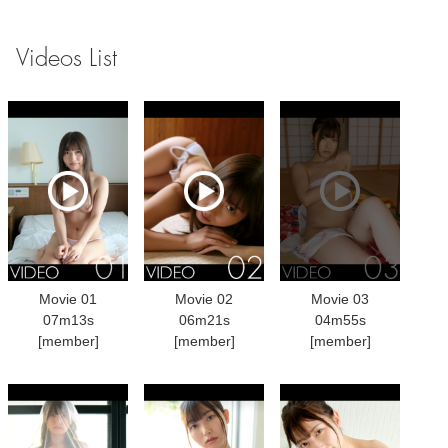
Videos List
Movie 01
Movie 02
Movie 03
07m13s
06m21s
04m55s
[member]
[member]
[member]