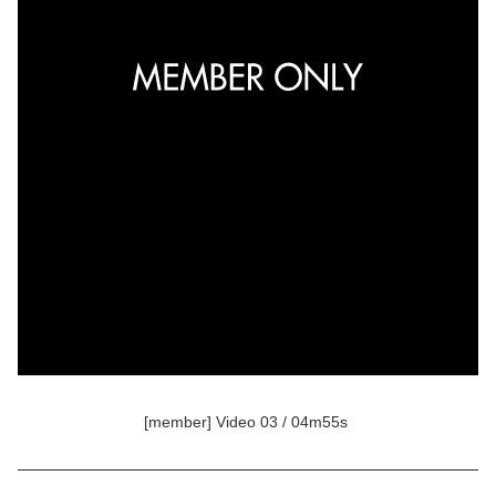
[member] Video 03 / 04m55s