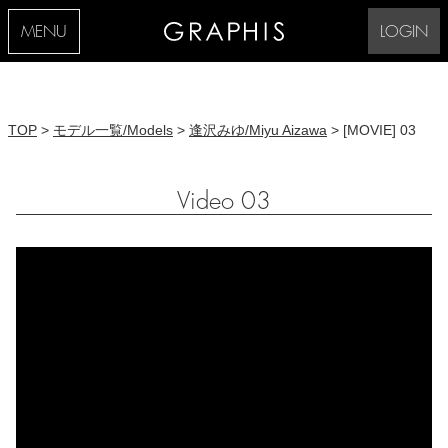
MENU
LOGIN
TOP
>
モデル一覧/Models
>
逢沢みゆ/Miyu Aizawa
> [MOVIE] 03
Video 03