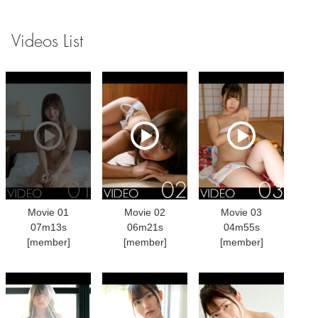
Videos List
Movie 01
Movie 02
Movie 03
07m13s
06m21s
04m55s
[member]
[member]
[member]