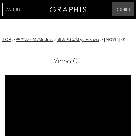
MENU
LOGIN
TOP
>
モデル一覧/Models
>
逢沢みゆ/Miyu Aizawa
> [MOVIE] 01
Video 01