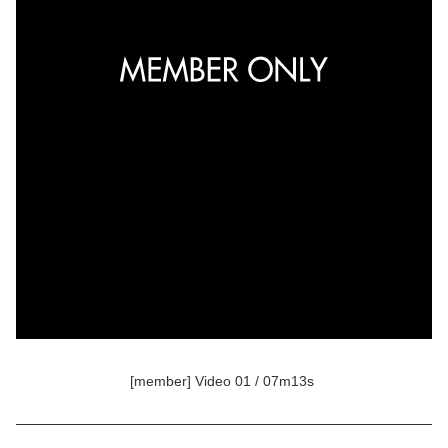
[member] Video 01 / 07m13s