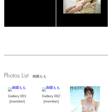
Photos List
御園もも
Gallery 001
Gallery 002
[member]
[member]