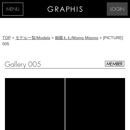
MENU
LOGIN
TOP
>
モデル一覧/Models
>
御園もも/Momo Misono
> [PICTURE]
005
Gallery 005