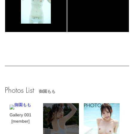
Photos List
御園もも
Gallery 001
[member]