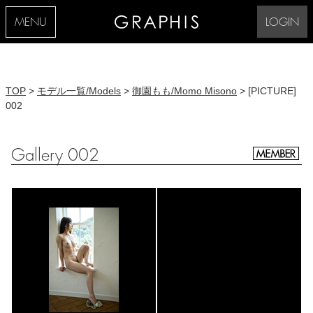
MENU
LOGIN
TOP
>
モデル一覧/Models
>
御園もも/Momo Misono
> [PICTURE]
002
Gallery 002