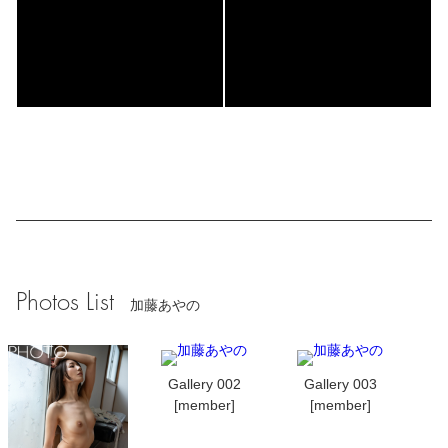
Photos List
加藤あやの
Gallery 002
Gallery 003
[member]
[member]