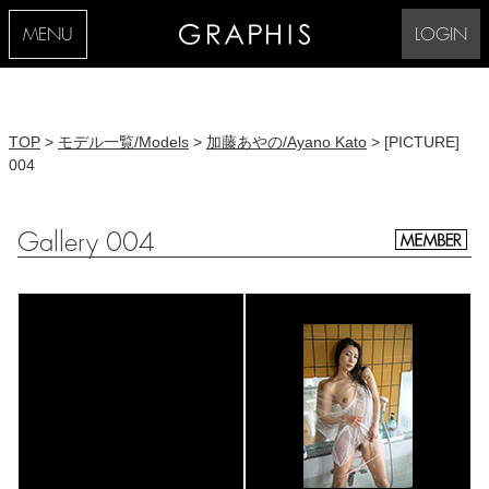
MENU
LOGIN
TOP
>
モデル一覧/Models
>
加藤あやの/Ayano Kato
> [PICTURE]
004
Gallery 004