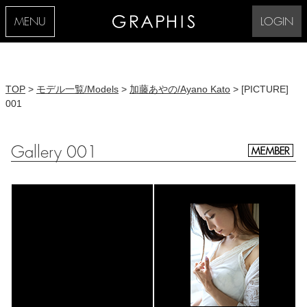
MENU
LOGIN
TOP
>
モデル一覧/Models
>
加藤あやの/Ayano Kato
> [PICTURE]
001
Gallery 001