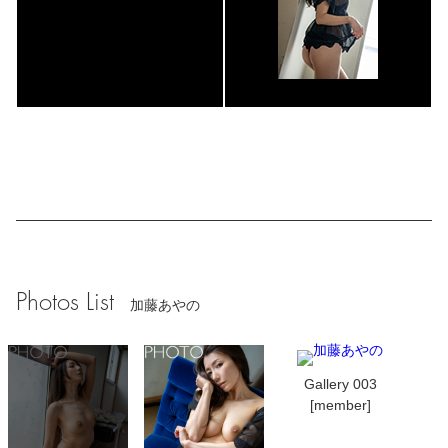
Photos List
加藤あやの
Gallery 003
[member]