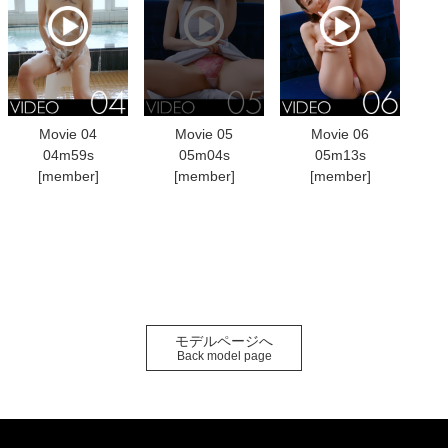
Movie 04
Movie 05
Movie 06
04m59s
05m04s
05m13s
[member]
[member]
[member]
モデルページへ
Back model page