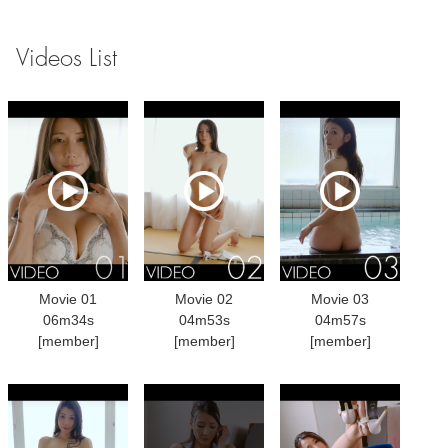
Videos List
Movie 01
Movie 02
Movie 03
06m34s
04m53s
04m57s
[member]
[member]
[member]