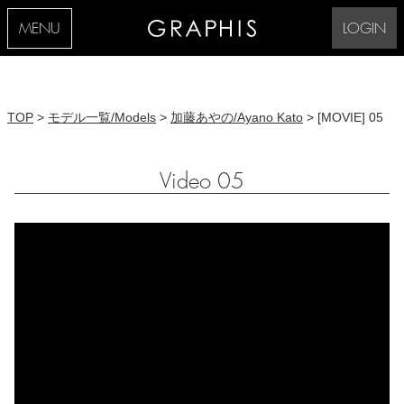
MENU
LOGIN
TOP
>
モデル一覧/Models
>
加藤あやの/Ayano Kato
> [MOVIE] 05
Video 05