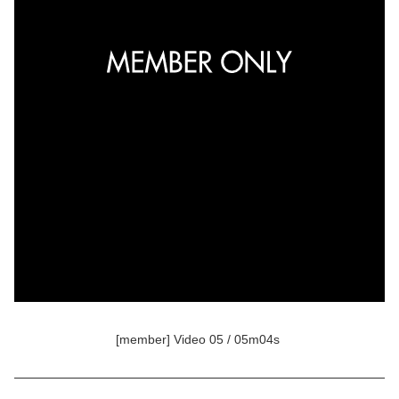
[member] Video 05 / 05m04s