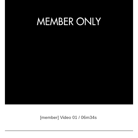
[member] Video 01 / 06m34s