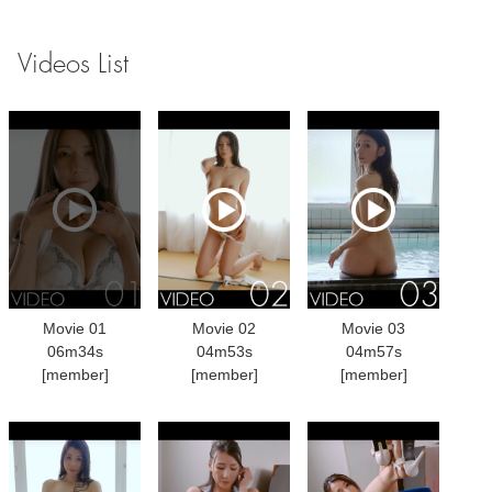
Videos List
Movie 01
Movie 02
Movie 03
06m34s
04m53s
04m57s
[member]
[member]
[member]