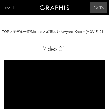
MENU
LOGIN
TOP
>
モデル一覧/Models
>
加藤あやの/Ayano Kato
> [MOVIE] 01
Video 01