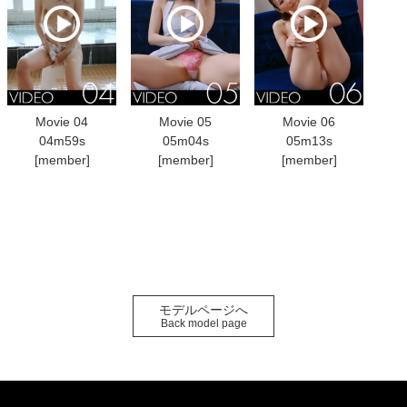
Movie 04
Movie 05
Movie 06
04m59s
05m04s
05m13s
[member]
[member]
[member]
モデルページへ
Back model page