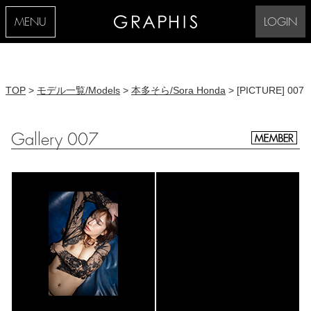
MENU
LOGIN
TOP
>
モデル一覧/Models
>
本多そら/Sora Honda
> [PICTURE] 007
Gallery 007