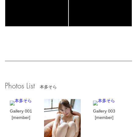
Photos List
本多そら
Gallery 001
Gallery 003
[member]
[member]