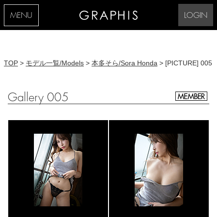
MENU
LOGIN
TOP
>
モデル一覧/Models
>
本多そら/Sora Honda
> [PICTURE] 005
Gallery 005