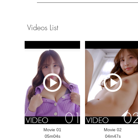
Videos List
Movie 01
Movie 02
05m04s
04m47s