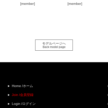
[member]
[member]
モデルページへ
Back model page
Home /ホーム
Join /会員登録
Login /ログイン