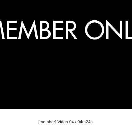
[member] Video 04 / 04m24s