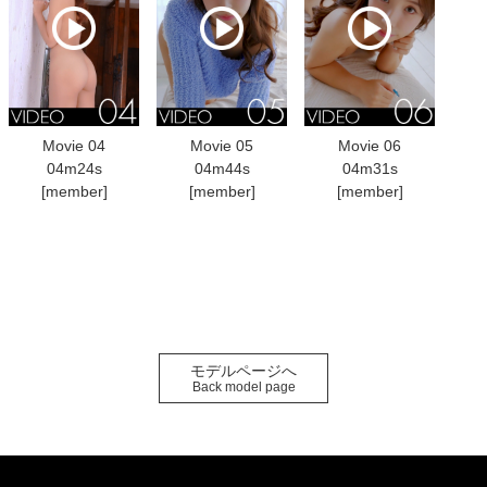
Movie 04
Movie 05
Movie 06
04m24s
04m44s
04m31s
[member]
[member]
[member]
モデルページへ
Back model page