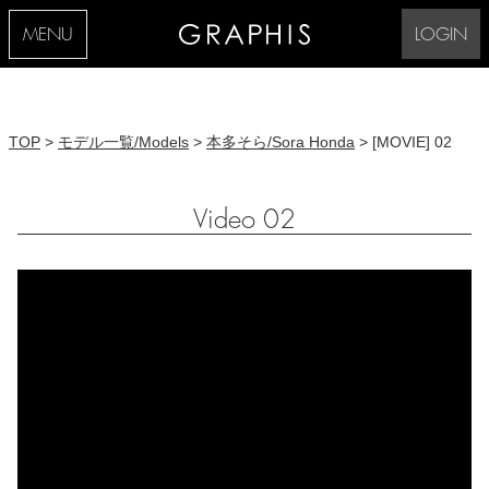
MENU
LOGIN
TOP
>
モデル一覧/Models
>
本多そら/Sora Honda
> [MOVIE] 02
Video 02