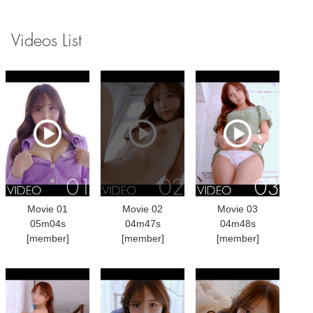
Videos List
Movie 01
Movie 02
Movie 03
05m04s
04m47s
04m48s
[member]
[member]
[member]