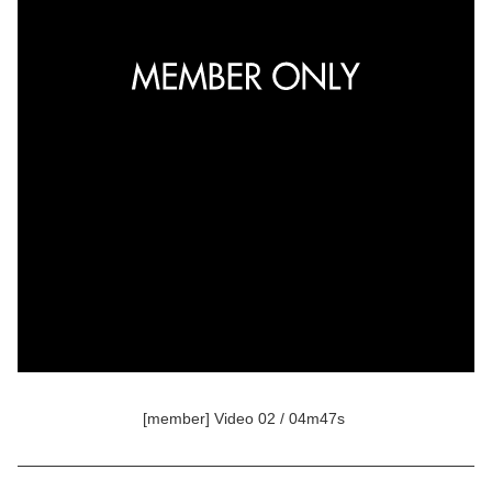
[member] Video 02 / 04m47s