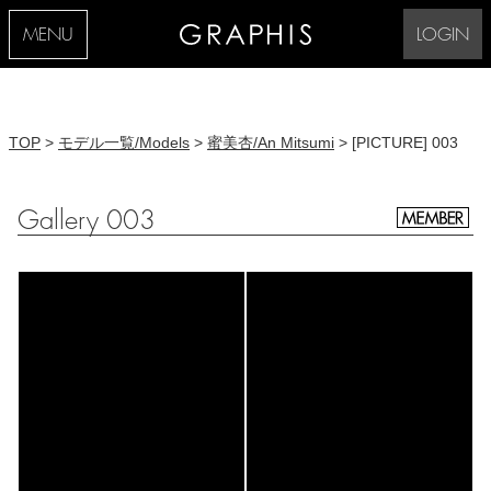
MENU
LOGIN
TOP
>
モデル一覧/Models
>
蜜美杏/An Mitsumi
> [PICTURE] 003
Gallery 003