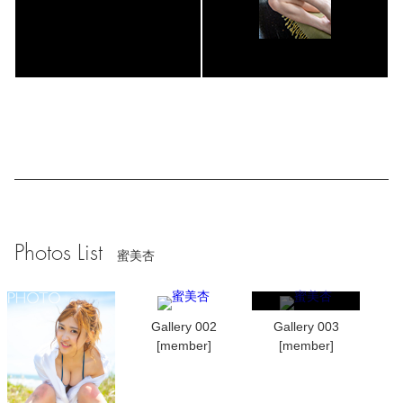
Photos List
蜜美杏
Gallery 002
Gallery 003
[member]
[member]