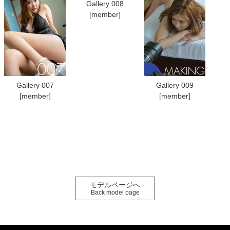
Gallery 008
[member]
Gallery 007
Gallery 009
[member]
[member]
モデルページへ
Back model page