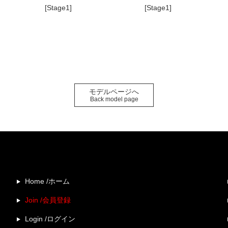
[Stage1]
[Stage1]
モデルページへ
Back model page
Home /ホーム
Join /会員登録
Login /ログイン