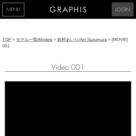
MENU
LOGIN
TOP
>
モデル一覧/Models
>
鈴村あいり/Airi Suzumura
> [MOVIE]
001
Video 001