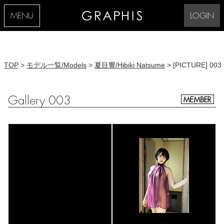
MENU
LOGIN
TOP
>
モデル一覧/Models
>
夏目響/Hibiki Natsume
> [PICTURE] 003
Gallery 003