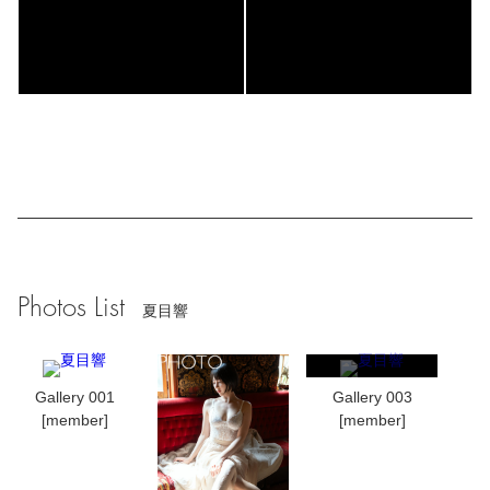
Photos List
夏目響
Gallery 001
Gallery 003
[member]
[member]