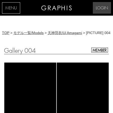
MENU
LOGIN
TOP
>
モデル一覧/Models
>
天神羽衣/Ui Amagami
> [PICTURE] 004
Gallery 004