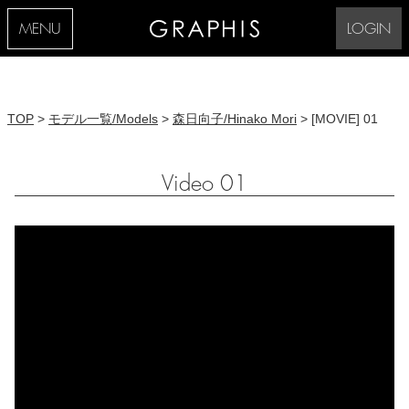
MENU
LOGIN
TOP
>
モデル一覧/Models
>
森日向子/Hinako Mori
> [MOVIE] 01
Video 01