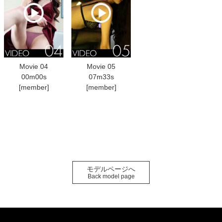
Movie 04
Movie 05
00m00s
07m33s
[member]
[member]
モデルページへ
Back model page