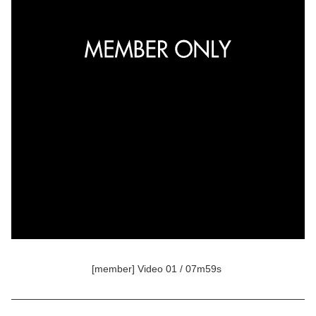
[member] Video 01 / 07m59s