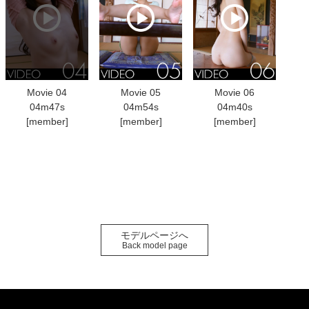
Movie 04
Movie 05
Movie 06
04m47s
04m54s
04m40s
[member]
[member]
[member]
モデルページへ
Back model page