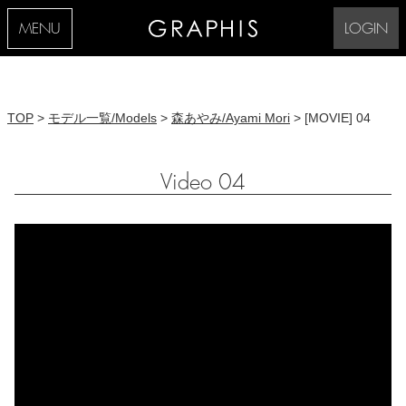
MENU
LOGIN
TOP
>
モデル一覧/Models
>
森あやみ/Ayami Mori
> [MOVIE] 04
Video 04