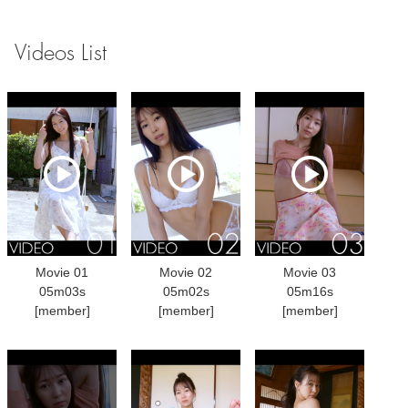
Videos List
Movie 01
Movie 02
Movie 03
05m03s
05m02s
05m16s
[member]
[member]
[member]