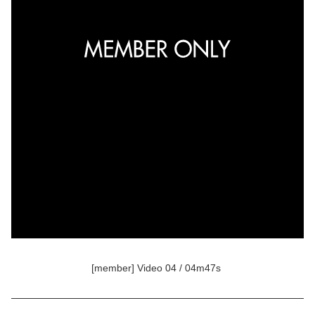
[member] Video 04 / 04m47s