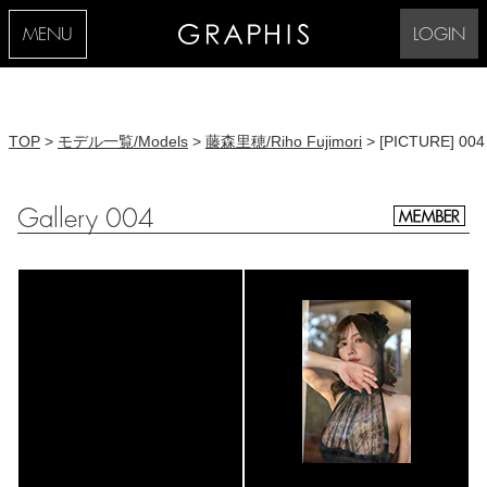
MENU
LOGIN
TOP
>
モデル一覧/Models
>
藤森里穂/Riho Fujimori
> [PICTURE] 004
Gallery 004