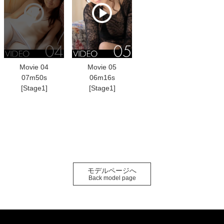
Movie 04
Movie 05
07m50s
06m16s
[Stage1]
[Stage1]
モデルページへ
Back model page