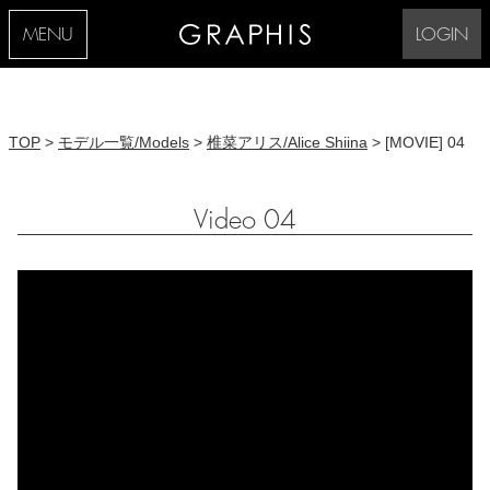
MENU
LOGIN
TOP
>
モデル一覧/Models
>
椎菜アリス/Alice Shiina
> [MOVIE] 04
Video 04