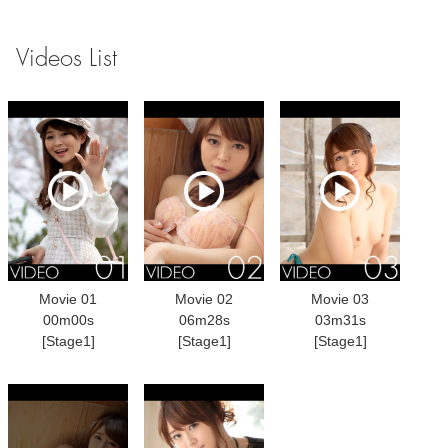
Videos List
Movie 01
Movie 02
Movie 03
00m00s
06m28s
03m31s
[Stage1]
[Stage1]
[Stage1]