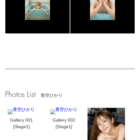
Photos List
青空ひかり
Gallery 001
Gallery 002
[Stage1]
[Stage1]