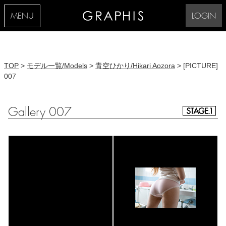
MENU
LOGIN
TOP
>
モデル一覧/Models
>
青空ひかり/Hikari Aozora
> [PICTURE]
007
Gallery 007