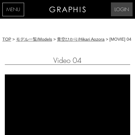
MENU
LOGIN
TOP
>
モデル一覧/Models
>
青空ひかり/Hikari Aozora
> [MOVIE] 04
Video 04