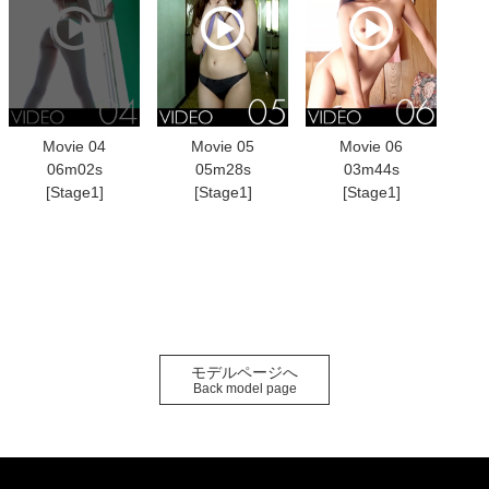
Movie 04
Movie 05
Movie 06
06m02s
05m28s
03m44s
[Stage1]
[Stage1]
[Stage1]
モデルページへ
Back model page