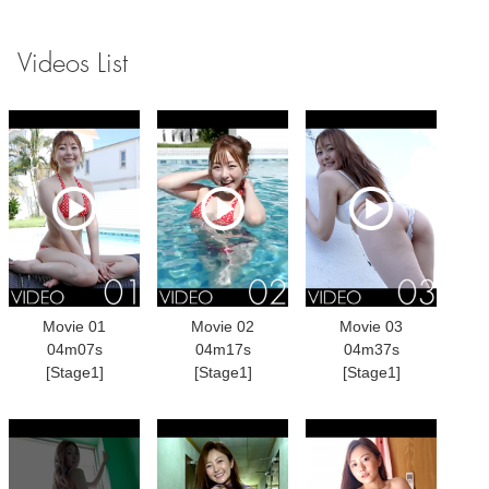
Videos List
Movie 01
Movie 02
Movie 03
04m07s
04m17s
04m37s
[Stage1]
[Stage1]
[Stage1]