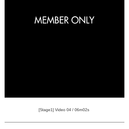
[Stage1] Video 04 / 06m02s