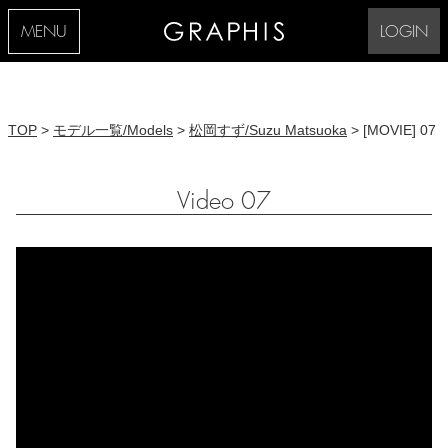
MENU
LOGIN
TOP
>
モデル一覧/Models
>
松岡すず/Suzu Matsuoka
> [MOVIE] 07
Video 07