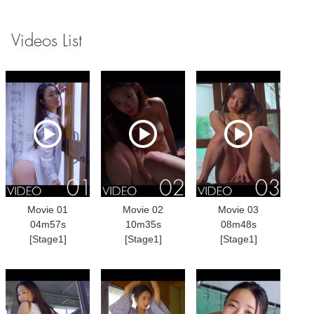
Videos List
Movie 01
Movie 02
Movie 03
04m57s
10m35s
08m48s
[Stage1]
[Stage1]
[Stage1]