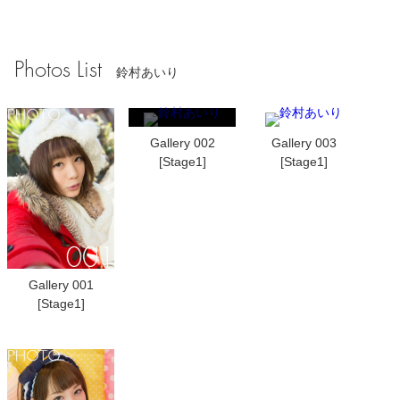
Photos List
鈴村あいり
Gallery 002
Gallery 003
[Stage1]
[Stage1]
Gallery 001
[Stage1]