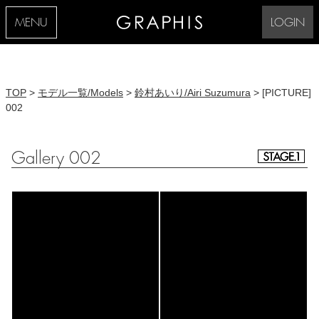
MENU
LOGIN
TOP
>
モデル一覧/Models
>
鈴村あいり/Airi Suzumura
> [PICTURE]
002
Gallery 002